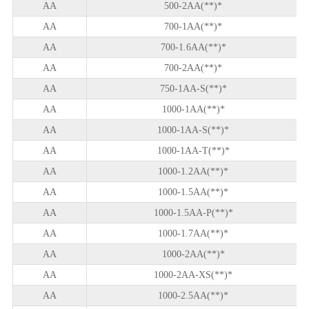
AA
500-2AA(**)*
AA
700-1AA(**)*
AA
700-1.6AA(**)*
AA
700-2AA(**)*
AA
750-1AA-S(**)*
AA
1000-1AA(**)*
AA
1000-1AA-S(**)*
AA
1000-1AA-T(**)*
AA
1000-1.2AA(**)*
AA
1000-1.5AA(**)*
AA
1000-1.5AA-P(**)*
AA
1000-1.7AA(**)*
AA
1000-2AA(**)*
AA
1000-2AA-XS(**)*
AA
1000-2.5AA(**)*