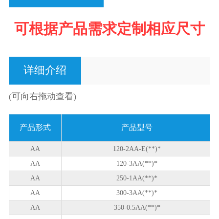
可根据产品需求定制相应尺寸
详细介绍
(可向右拖动查看)
产品形式
产品型号
AA
120-2AA-E(**)*
AA
120-3AA(**)*
AA
250-1AA(**)*
AA
300-3AA(**)*
AA
350-0.5AA(**)*