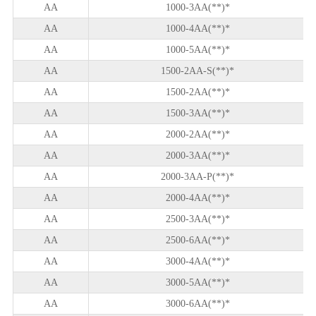
AA
1000-3AA(**)*
AA
1000-4AA(**)*
AA
1000-5AA(**)*
AA
1500-2AA-S(**)*
AA
1500-2AA(**)*
AA
1500-3AA(**)*
AA
2000-2AA(**)*
AA
2000-3AA(**)*
AA
2000-3AA-P(**)*
AA
2000-4AA(**)*
AA
2500-3AA(**)*
AA
2500-6AA(**)*
AA
3000-4AA(**)*
AA
3000-5AA(**)*
AA
3000-6AA(**)*