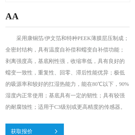
AA
采用康铜箔/伊文箔和特种PEEK薄膜层压制成；
全密封结构，具有温度自补偿和蠕变自补偿功能；
剥离强度高，基底刚性强，收缩率低，具有良好的
蠕变一致性，重复性、回零、滞后性能优异；极低
的吸源率和较好的扛湿热能力，能在80℃以下，90%
湿度内正常使用；基底具有一定的韧性；具有较强
的耐腐蚀性；适用于C3级别或更高精度的传感器。
获取报价
